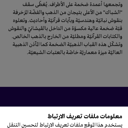
وتجمعها أعمدة ضخمة على الأطراف. يُغطّى سقف
"الشباك" من الأعلى بتيجان من الذهب والفضّة المزخرفة
بنقوش نباتيّة وهندسيّة وبآيات قرآنيّة وأحاديث. وتعلوه
قبّة ضخمة عالية مكسوّة من الداخل بالقيشانيّ والنقوش
والكتابات القرآنيّة ومطليّة من الخارج بالذهب الخالص.
وتشكّل هذه القباب الذهبيّة الضخمة كما المآذن الذهبية
العاليّة ميزة معماريّة خاصّة بالعتبات الشيعيّة.
معلومات ملفات تعريف الارتباط
تابعونا على
يستخدم هذا الموقع ملفات تعريف الارتباط لتحسين التنقل