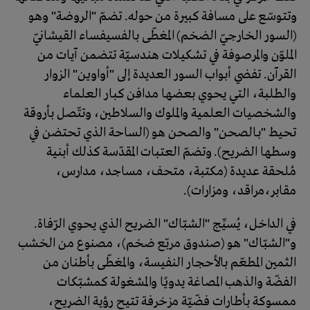
وتتوسّع على مسافة كبيرة من حوله. تضمّ "الروضة" وهو
(السور الخارجيّ الضخم) المغطّى بالفسيفساء القيشانيّ
الملوّن والمرصوفة في تشكيلات هندسيّة تتضمن آيات من
القرآن. تفضي أبواب السور العديدة إلى "أواوين" الزوار
والطلبة، التي يحوي بعضها مدافن كبار العلماء
والشخصيات العلمية والملوك والسلاطين، وتتّصل بأروقة
تحيط "بـالصحن" والصحن هو (الساحة الذي تحتضن في
وسطها الضريح). وتضمّ العتبات المقدّسة كذلك أبنية
مُلحقة عديدة (مكتبة، متحف، مساجد، مدارس،
مقابر،مراقد، ومزارات).
في الداخل، يُسيِّج "الشبّاك" الضريح الذي يحوي الرّفاة.
و"الشبّاك" هو (صندوق مربّع ضخم)، مصنوع من الخشب
الثمين المطعّم بالأحجار النفيسة، والمغطّى بأطنان من
الفضّة والذهب المصاغة يدويًا والمشغولة كمشبّكات
ممسوكة بأطارات فضّيّة مزخرفة تتيح رؤية الضريح،