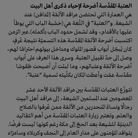
العتبة المقدّسة أضرحة لإحياء ذكرى أهل البيت
هي العمارة التي تحتضن مراقد الأئمّة (المدافن) عند
الشيعة. و”العتبة” في اللّغة هي (خشبة الباب التي يوطأ
عليها بالأقدام، وقد تشمل حدود الباب بأكمله).عبر الزمن
اكتسبت أضرحة الأئمّة المقدّسة هذه التسميّة نتيجة عُرفٍ
كان يُبجّل أبواب قصور الملوك ومداخل بيوتهم احترامًا لهم،
وصل إلى حدّ تقبيل العتبة. وسرى هذا العرف على أبواب
أضرحة الأئمّة وعتباتهم، وما لبثت أن أصبحت طقوسًا
مقدّسة عمّت وأعطت المكان بكلّيته تسمية “عتبة”.
تتوزّع العتبات المقدّسة بين مراقد الأئمّة الأحد عشر
المعصومين عند المسلمين الشيعة، إلى مراقد أهل البيت
رجالًا ونساءً المنحدرين من الأئمّة ممن عُرفوا بالصلاح
والعلم. وتعتبر زيارة العتبات المقدّسة من أهم التقاليد
الدينيّة للشيعة بعد الحجّ إلى مكة رغم كونها ليست فرضًا.
يتوافد المؤمنون على مدار العام إلى النجف وكربلاء وسامرّاء