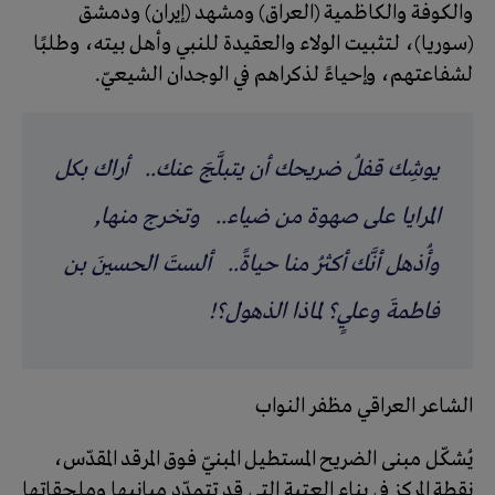
والكوفة والكاظمية (العراق) ومشهد (إيران) ودمشق
(سوريا)، لـتثبيت الولاء والعقيدة للنبي وأهل بيته، وطلبًا
لشفاعتهم، وإحياءً لذكراهم في الوجدان الشيعيّ.
يوشِك قفلُ ضريحك أن يتبلَّجَ عنك.. أراك بكل
المرايا على صهوة من ضياء.. وتخرج منها,
وأُذهل أنَّك أكثرُ منا حياةً.. ألستَ الحسينَ بن
فاطمةَ وعليٍ؟ لماذا الذهول؟!
الشاعر العراقي مظفر النواب
يُشكّل مبنى الضريح المستطيل المبنيّ فوق المرقد المقدّس،
نقطة المركز في بناء العتبة التي قد تتمدّد مبانيها وملحقاتها