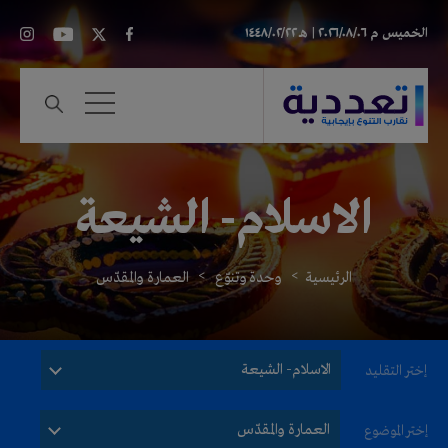
الخميس
م ٢٠٢٦/٠٨/٠٦ |
هـ ١٤٤٨/٠٢/٢٢
الاسلام- الشيعة
الرئيسية
وحدة وتنوّع
العمارة والمقدّس
الاسلام- الشيعة
إختر التقليد
العمارة والمقدّس
إختر الموضوع