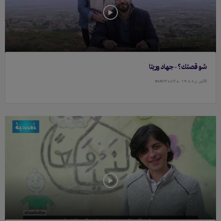
شو قصتك؟ – جهاد وريتا
الأثنين
م ۰٤ ۰٤ ٢۰١٩
هـ ١٣٥٥/١٢/NaN