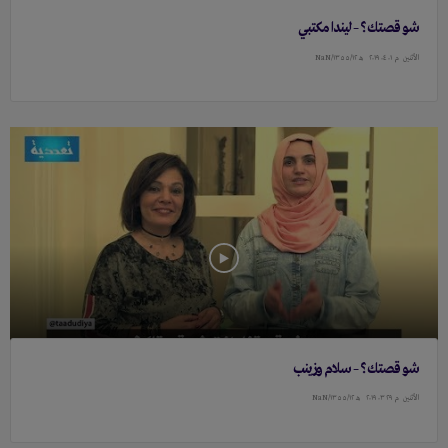
شو قصتك؟ – ليندا مكتبي
الأثنين
م ۰١ ۰٤ ٢۰١٩
هـ ١٣٥٥/١٢/NaN
شو قصتك؟ – سلام وزينب
الأثنين
م ٢٩ ۰٣ ٢۰١٩
هـ ١٣٥٥/١٢/NaN