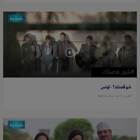
شو قصتك؟ – تونس
الأثنين
م ١٢ ١٢ ٢۰١٨
هـ ١٣٥٥/١٢/NaN