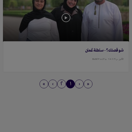
شو قصتك؟ – سلطنة عُمان
الأثنين
م ٢٩ ١١ ٢۰١٨
هـ ١٣٥٥/١٢/NaN
»
›
٢
١
‹
«