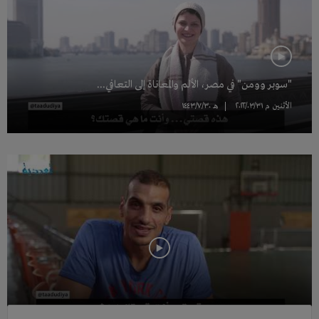
"سوبر وومن" في مصر، الألم والمعاناة إلى التعافي...
الأثنين
م ٢۰٢٢/۰٣/٣١
هـ ١٤٤٣/٧/٣۰