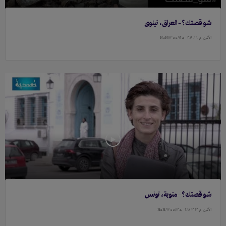
شو قصتك؟ – العراق، نينوى
الأثنين
م ١۰ ۰١ ٢۰١٩
هـ ١٣٥٥/١٢/NaN
شو قصتك؟ – منوبة، تونس
الأثنين
م ٢٢ ١٢ ٢۰١٨
هـ ١٣٥٥/١٢/NaN