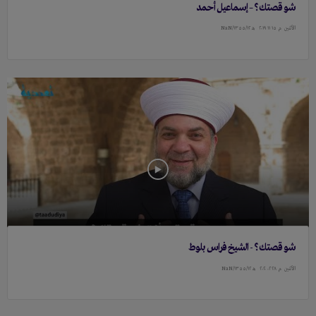
شو قصتك؟ – إسماعيل أحمد
الأثنين
م ١٥ ١١ ٢۰١٩
هـ ١٣٥٥/١٢/NaN
شو قصتك؟ - الشيخ فراس بلوط
الأثنين
م ٢٨ ۰٢ ٢۰٢۰
هـ ١٣٥٥/١٢/NaN