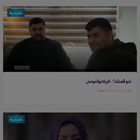
شو قصتك؟ – كربلاء والموصل
الأثنين
م ١٧ ۰١ ٢۰١٩
هـ ١٣٥٥/١٢/NaN