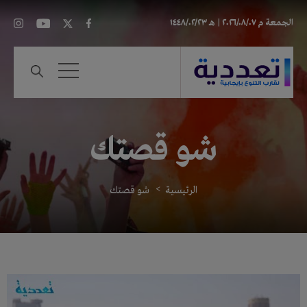
الجمعة
م ٢٠٢٦/٠٨/٠٧ |
هـ ١٤٤٨/٠٢/٢٣
شو قصتك
الرئيسية
شو قصتك