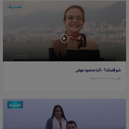
شو قصتك؟ – تانيا محمود عوض
الأثنين
م ۰٤ ١١ ٢۰١٩
هـ ١٣٥٥/١٢/NaN