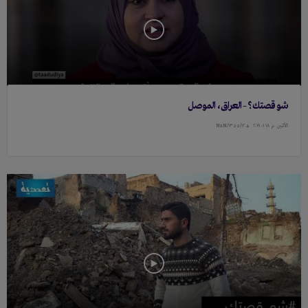
شو قصتك؟ – العراق، الموصل
الأثنين
م ١٨ ۰١ ٢۰١٩
هـ ١٣٥٥/١٢/NaN