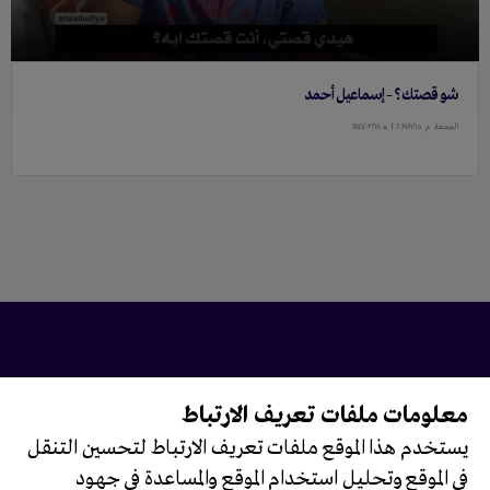
شو قصتك؟ – إسماعيل أحمد
الجمعة
م ٢٠١٩/١١/١٥ |
هـ ١٤٤١/٠٣/١٨
معلومات ملفات تعريف الارتباط
تابعونا على
يستخدم هذا الموقع ملفات تعريف الارتباط لتحسين التنقل
في الموقع وتحليل استخدام الموقع والمساعدة في جهود