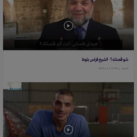
شو قصتك؟ - الشيخ فراس بلوط
الجمعة
م ٢٠٢٠/٠٢/٢٨ |
هـ ١٤٤١/٠٧/٠٥