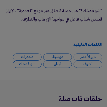
“شو قصتك؟” هي حملة تنطلق عبر موقع “تعددية”، لإبراز
قصص شباب فاعل في مواجهة الإرهاب والتطرّف.
الكلمات الدليلية
دير الأحمر
موسيقا
مخدرات
تطرف
لبنان
شو قصتك
حلقات ذات صلة