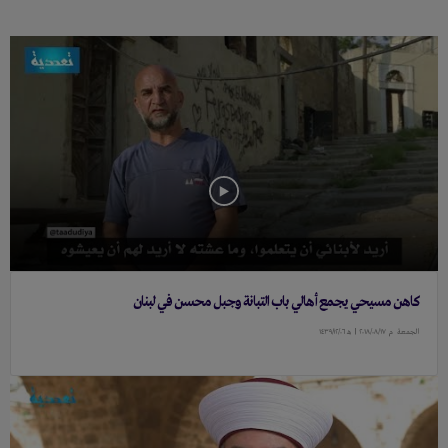
كاهن مسيحي يجمع أهالي باب التبانة وجبل محسن في لبنان
الجمعة
م ٢٠١٨/٠٨/١٧ |
هـ ١٤٣٩/١٢/٠٦