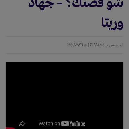
شو قصتك؟ – جهاد
وريتا
الخميس
م ٢٠١٩/٠٤/٠٤ |
هـ ١٤٤٠/٠٧/٢٩