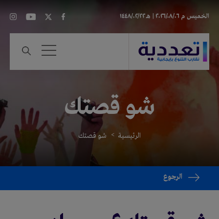
الخميس
م ٢٠٢٦/٠٨/٠٦ |
هـ ١٤٤٨/٠٢/٢٢
شو قصتك
الرئيسية
شو قصتك
الرجوع