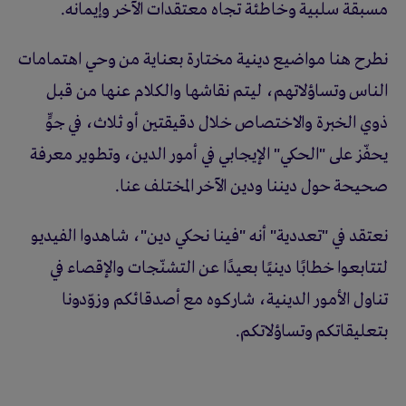
مسبقة سلبية وخاطئة تجاه معتقدات الآخر وإيمانه.
نطرح هنا مواضيع دينية مختارة بعناية من وحي اهتمامات
الناس وتساؤلاتهم، ليتم نقاشها والكلام عنها من قبل
ذوي الخبرة والاختصاص خلال دقيقتين أو ثلاث، في جوٍّ
يحفّز على "الحكي" الإيجابي في أمور الدين، وتطوير معرفة
صحيحة حول ديننا ودين الآخر المختلف عنا.
نعتقد في "تعددية" أنه "فينا نحكي دين"، شاهدوا الفيديو
لتتابعوا خطابًا دينيًا بعيدًا عن التشنّجات والإقصاء في
تناول الأمور الدينية، شاركوه مع أصدقائكم وزوّدونا
بتعليقاتكم وتساؤلاتكم.