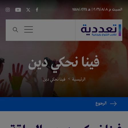
السبت
م ٢٠٢٦/٠٨/٠٨ |
هـ ١٤٤٨/٠٢/٢٤
فينا نحكي دين
الرئيسية
فينا نحكي دين
الرجوع