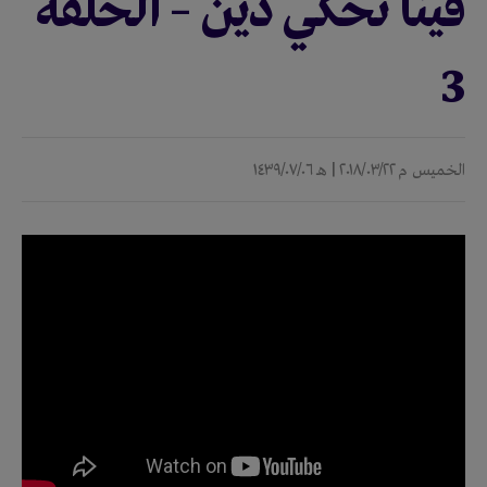
فينا نحكي دين – الحلقة
3
الخميس
م ٢٠١٨/٠٣/٢٢ |
هـ ١٤٣٩/٠٧/٠٦