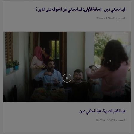
فينا نحكي دين – الحلقة الأولى: فينا نحكي عن الخوف على الدين؟
الخميس
م ٢٠٢٠/٠٤/٣٠ |
هـ ١٤٤١/٠٩/٠٨
فينا نغيّر الصورة، فينا نحكي دين
الخميس
م ٢٠١٩/٠٤/٢٥ |
هـ ١٤٤٠/٠٨/٢٠