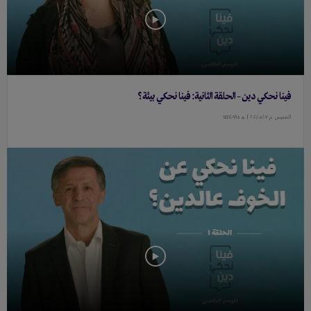
فينا نحكي دين – الحلقة الثانية: فينا نحكي بيئة؟
الخميس
م ٢٠٢٠/٠٥/٠٧ |
هـ ١٤٤١/٠٩/١٥