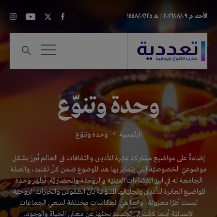
الأحد
م ٢٠٢٦/٠٨/٠٩ |
هـ ١٤٤٨/٠٢/٢٥
وحدة وتنوّع
الرئيسية
وحدة وتنوّع
إضاءةٌ على مواضيع مشتركة عابرة للأديان والثقافات في العالم تُبرز بشكل
موضوعيّ الخصوصيّة التي يتمايز بها هذا الموضوع ضمن كلّ تقليد، والصلة
الجامعة له في أبرز الفضاءات الدينيّة والروحيّة والحضاريّة. تُظهر وحدة
المواضيع العابرة للأديان وتجليّاتها المتنوّعة بأنّ الطقوس والخبرات الروحيّة
ليست أطرًا معزولة، وإنما هي انعكاسات مختلفة لسعي الجماعات
الإنسانيّة أينما كانت إلى تجسيد بحثها عن معاني الحياة والوجود.