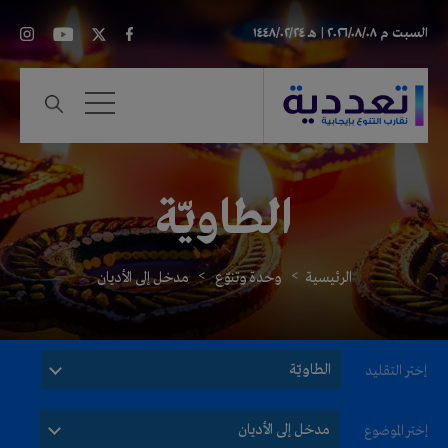
السبت
م ٢٠٢٦/٠٨/٠٨ |
هـ ١٤٤٨/٠٢/٢٤
الطاويّة
الرئيسية
وحدة وتنوّع
مدخل إلى الأديان
الطاويّة
إختر التقليد
مدخل إلى الأديان
إختر الموضوع