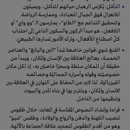
التأمّل: يُكرّس الرهبان حياتهم للتأمّل، ويميلون
للانعزال فوق الجبال للعبادة، وممارسة الرياضة.
ولتحقيق التناغم مع "الـطاو"، يمارسون الـ "وو واي" أو
اللافعل، هو مبدأ الركون والسكون الداعي إلى اجتناب
كلّ اصطناعٍ للأفعال، وترك الأمور لمسارها الطبيعيّ.
الفنڠ شوي:قوانين خاضعة لمبدأ "الين واليانڠ" والعناصر
الخمسة، يعالج العلاقة بين الإنسان والمكان، ويبدأ من
حقيقة أن للمكان سلطة وسحرًا خاصيّن به، إذ لكل مكان
خصوصيّته وقوته وأسراره الجماليّة وخصائصه
الفيزيائيّة. لذا لابد من الحفاظ على التوازن في العلاقة بين
الانسان والمكان، ويلتزم بها في بناء المدن والبيوت
وتنظيمها من الداخل.
قراءة وإنشاد النصوص المقدّسة في المعابد: خلال طقوس
تنصيب الكهنة والدفن والزواج والولادة، وطقس "شيو"
وهو من أقدم الطقوس لتجديد علاقة الجماعة بالآلهة.