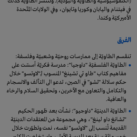
(الكنفوشيوسيّة والطاويّة والبوذيّة). وتنتشر الطاويّة كذلك
في فيتنام واليابان وكوريا وتايوان، وفي الولايات المتّحدة
الأميركيّة وكندا.
الفرق
تنقسم الطاويّة إلى ممارسات روحيّة وشعبيّة وفلسفة:
الطاويّة الفلسفيّة "داوجيا": مدرسة فكريّة أسسّت على
مفاهيم كتاب "طاو تي تشينغ" المنسوب لـِ"لاوتسو" خلال
حكم سلالة "تشو" في الصين، تدعو الى التآلف والانسجام
والتكامل والتعاون مع الآخرين، وتحقيق السلام والرخاء
والعافية.
الطاويّة الدينيّة "داوجيو": نشأت بعد ظهور الحكيم
"تشانغ داو لينغ"، وهي مجموعة من المعتقدات الدينيّة
القديمة تُنسب إلى "لاوتسو" نفسه، نمت وتطوّرت خلال
خمسمائة سنة بعد المدرسة الأولى، واستخلصت الكثير