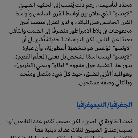
محدّد لتأسيسه، رغم ذلك يُنسب إلى الحكيم الصينيّ
“لاوتسو” الذي عاش بين أواسط القرن السادس وأواسط
القرن الخامس قبل الميلاد، والذي اعتزل منصب أمين
محفوظات في بلاط الامبراطور منصرفًا إلى الصمت والتأمّل
بعيدًا عن الناس. لكن الدراسات الحديثة تُشير إلى أن
“لاوتسو” المؤسّس هو شخصيّة أسطوريّة، وأن عبارة
“لاوتسو” ليست اسمًا لشخص بل تعني (المعلّم القديم).
يدور هذا التقليد حول مفهوم “الطاو” ويعني (الطريق)،
وهو المبدأ الأزلي المطلق، حيث كلّ شيء متّصل ومتّحد
وبالتالي وصفه مستحيل.
الجغرافيا/ الديموغرافيا
نمت الطاويّة في الصين، لكن يصعب تقدير عدد التابعين لها
بسبب إعتناق الصينين لثلاث عقائد دينية معاً