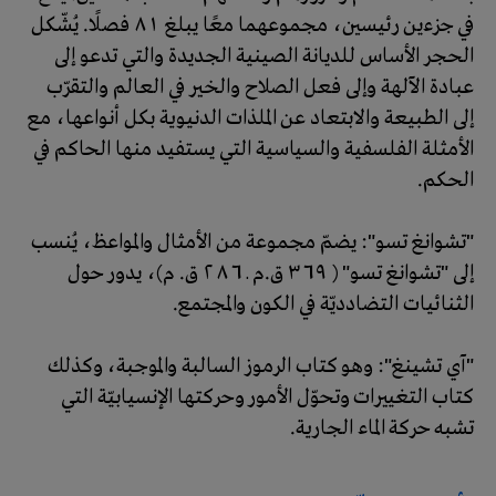
في جزءين رئيسين، مجموعهما معًا يبلغ 81 فصلًا. يُشّكل
الحجر الأساس للديانة الصينية الجديدة والتي تدعو إلى
عبادة الآلهة وإلى فعل الصلاح والخير في العالم والتقرّب
إلى الطبيعة والابتعاد عن الملذات الدنيوية بكل أنواعها، مع
الأمثلة الفلسفية والسياسية التي يستفيد منها الحاكم في
الحكم.
"تشوانغ تسو": يضمّ مجموعة من الأمثال والمواعظ، يُنسب
إلى "تشوانغ تسو" ( 369 ق.م ـ 286 ق. م)، يدور حول
الثنائيات التضادديّة في الكون والمجتمع.
"آي تشينغ": وهو كتاب الرموز السالبة والموجبة، وكذلك
كتاب التغييرات وتحوّل الأمور وحركتها الإنسيابيّة التي
تشبه حركة الماء الجارية.