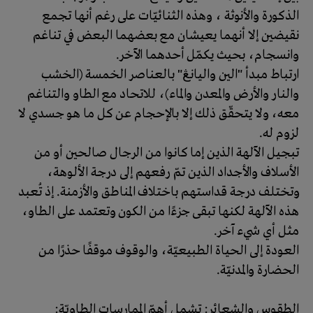
الذكورة والأنوثة ، وهذه الثنائيّات على رغم أنها تجمع
نقيضين إلا أنهما يعيشان مع بعضهما البعض في تناغم
وانسجام، بحيث يكمّل أحدهما الآخر.
ارتباط مبدأ "الين واليانڠ" بالعناصر الخمسة (الخشب
والنار والأرض والمعدن والماء)، للاتحاد مع الطاو والتناغم
معه، ولا يتحقّق ذلك إلا بالإحجام عن كل ما هو جسدي لا
لزوم له.
تبجيل الآلهة الذين إما كانوا من الرجال صالحين أو من
الأسلاف والأجداد الذين تمّ رفعهم إلى درجة الألوهة،
وتختلف درجة قداستهم باختلاف المناطق والأزمنة. إذ تُعبد
هذه الآلهة لكنها تبقى جزءًا من الكون وتعتمد على الطاو،
مثل أي شيء آخر.
العودة إلى الحياة الطبيعيّة، والوقوف موقفًا حذرًا من
الحضارة والمدنيّة.
الطقوس والشعائر: تشمل أهمّ الممارسات الطاويّة: