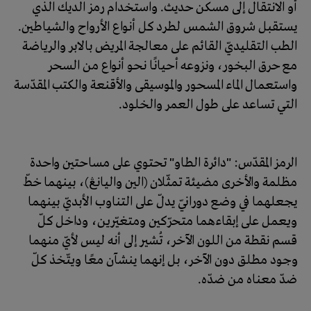
أو الانتقال إلى مسكن حديث. واستخدام رمز الديك الذي
يستقبل شروق الشمس لطرد كل أنواع الأرواح والشياطين.
الطب التقليديّ القائم على معالجة المريض بالابر والرياضة
مع حرق البخور، ونزوعه أحيانًا نحو أنواع من السحر
واستعمال الماء المسحور والموسيقى والأقنعة والكتب المقدّسة
التي تساعد على طول العمر والخلود.
الرمز المقدّس: "دائرة الطاو" تحتوي على مساحتين واحدة
مظلمة والأخرى مضيئة تمثّلان (الين واليانڠ)، بينهما خطّ
يجعلهما في وضع دورانيّ يدلّ على التناوب الأبديّ بينهما
ويعمل على إبقاءهما متحرّكين ومتغيّرين، وداخل كلّ
قسم نقطة من اللون الآخر، تُشير إلى أنه ليس لأيّ منهما
وجود مطلق دون الآخر، بل إنهما ينشآن معًا ويتّخذ كلّ
ضدّ معناه من ضدّه.