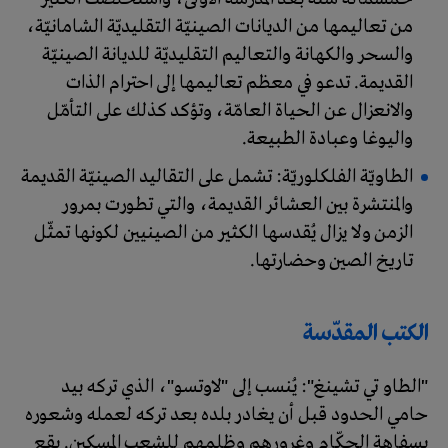
من تعاليمها من الديانات الصينيّة التقليديّة الشامانيّة،
والسحر والكهانة والتعاليم التقليديّة للديانة الصينيّة
القديمة. تدعو في معظم تعاليمها إلى احترام الذات
والانعزال عن الحياة العامّة، وتؤكد كذلك على التأمّل
واليوغا وعبادة الطبيعة.
الطاويّة الفلكلوريّة: تشمل على التقاليد الصينيّة القديمة
والمنتشرة بين العشائر القديمة، والتي تطورت بمرور
الزمن ولا يزال يُقدسها الكثير من الصينيين لكونها تمثّل
تاريخ الصين وحضارتها.
الكتب المقدّسة
"الطاو تي تشينغ": يُنسب إلى "لاوتسو"، الذي تركه بيد
حامي الحدود قبل أن يغادر بلده بعد تركه لعمله وشعوره
بسفاهة الحكّام وغرورهم وظلمهم للشعب المسكين. يقع