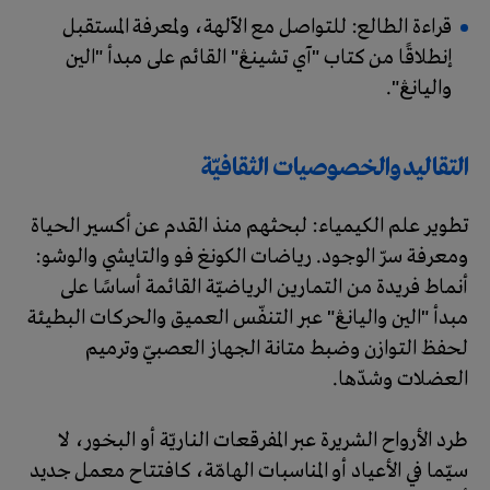
قراءة الطالع: للتواصل مع الآلهة، ولمعرفة المستقبل
إنطلاقًا من كتاب "آي تشينڠ" القائم على مبدأ "الين
واليانڠ".
التقاليد والخصوصيات الثقافيّة
تطوير علم الكيمياء: لبحثهم منذ القدم عن أكسير الحياة
ومعرفة سرّ الوجود. رياضات الكونغ فو والتايشي والوشو:
أنماط فريدة من التمارين الرياضيّة القائمة أساسًا على
مبدأ "الين واليانڠ" عبر التنفّس العميق والحركات البطيئة
لحفظ التوازن وضبط متانة الجهاز العصبيّ وترميم
العضلات وشدّها.
طرد الأرواح الشريرة عبر المفرقعات الناريّة أو البخور، لا
سيّما في الأعياد أو المناسبات الهامّة، كافتتاح معمل جديد