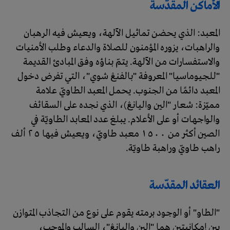
الأماكن المقدّسة
المعبد: الذي يحضن تماثيل الآلهة، ويعيش فيه الرهبان
والراهبات، يزوره المؤمنون للصلاة والدعاء وطلب الأمنيات
والاستفسارات من الآلهة. يتمّ بناؤه وفق المبادئ القديمة
"للجيوماسيا" المعروفة "بالفنڠ شوي"، التي تفرض دخول
المعبد دائمًا من الجنوب. يحمل المعبد الطاويّ علامة
مميّزة: شعار "الين واليانڠ)، الذي نجده على السقائف
والواجهات أو على الأعلام. يبلغ عدد المعابد الطاويّة في
الصين أكثر من 1500 معبد طاويّ، ويعيش فيها 25 ألف
راهب طاويّ وراهبة طاويّة.
العقائد المقدّسة
"الطاو" أو الوجود برمته يقوم على نوع من التجاذب المتوازن
بين إمكانيتين هما "الين واليانڠ"، السالب والموجب،