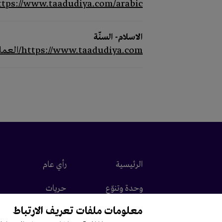
https://www.taadudiya.com/arabic/شخصيات-ملهمة/المطران-غريغوار-ح
الاسلام- السنّة
https://www.taadudiya.com/العمارة-والمقدسات/الاسلام--السنة
الرئيسية
رأي عام
وحدة وتنوّع
حريات
معلومات ملفات تعريف الارتباط