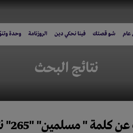
 عام
شو قصتك
فينا نحكي دين
الروزنامة
وحدة وتنوّ
نتائج البحث
 عن كلمة
" مسلمين"
"265"
ن