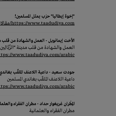
"إخوة إيطاليا" حزب يمثل المسلمين!
https://www.taadudiya.com/مقالات/إخوة-إيطاليا-حزب-يمثل-المسلمين
الأخت إيمانويل - العمل والشهادة من قلب مدينة 
العمل والشهادة من قلب مدينة “الزَّبَّالِين
https://www.taadudiya.com/arabic/شخصيات-ملهمة/الأخت-إيمان
جودت سعيد - داعية اللاعنف الملقّب بغاندي 
داعية اللاعنف الملقّب بغاندي المسلمين
https://www.taadudiya.com/arabic/شخصيات-ملهمة/جودت-س
المِطْران غريغوار حداد - مطران الفقراء والعلما
مطران الفقراء والعلمانية