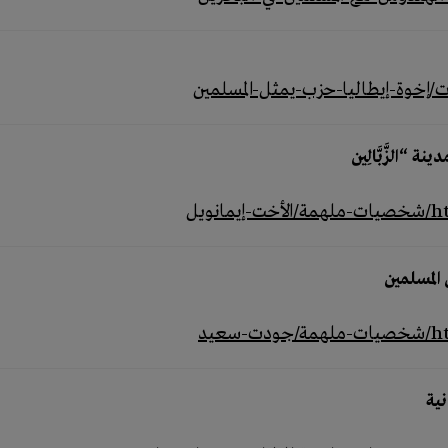
“الزَّبَّالِين
ويل
المسلمين
عيد
نية