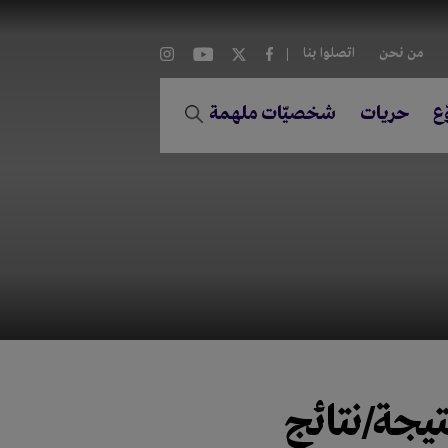
من نحن
اتصلوا بنا
ع
حريات
شخصيّات ملهمة
تيجة/نتائج