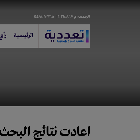
الجمعة
م ٢٠٢٦/٠٨/٠٧ |
هـ ١٤٤٨/٠٢/٢٣
الرئيسية
رأي
اعادت
نتائج البحث