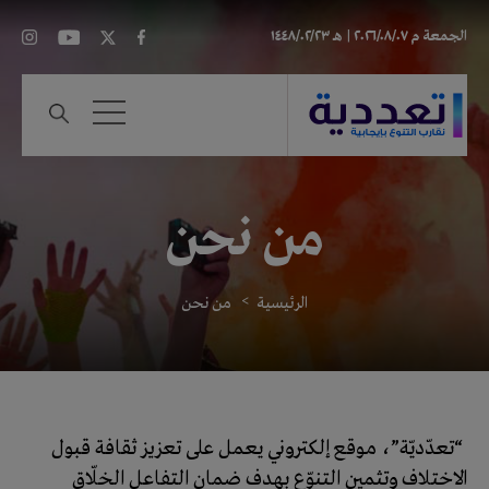
الجمعة
م ٢٠٢٦/٠٨/٠٧ |
هـ ١٤٤٨/٠٢/٢٣
من نحن
الرئيسية
من نحن
“تعدّديّة”، موقع إلكتروني يعمل على تعزيز ثقافة قبول
الاختلاف وتثمين التنوّع بهدف ضمان التفاعل الخلّاق