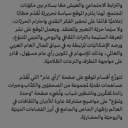
والترابط الاجتماعيّ والعيش معًا بسلام بين مكوّنات
المجتمع. لهذا يلتزم الموقع سياسة تحريريّة تُقدّم خطابًا
إعلاميًّا قائمًا على تحفيز الفكر النقدي واحترام الحريّات،
ولا سيّما حريّة التعبير والمعتقد. ويعمل الموقع على نشر
المعرفة السليمة بالتراث الثقافي والروحي والديني المتنوّع،
ورصد الإشكاليّات المرتبطة به في سياق المجال العام العربي
والعالمي، وذلك للإسهام في تكوين رأي عام مسؤول، قادر
على مواجهة التطرّف والنزعات الظلاميّة.
تتوزّع أقسام الموقع على صفحة “رأي عام” التي تُقدّم
مساهمات نقديّة لمجموعة من الصحفيّين والكتّاب وخبرات
رائدة لمفكّرين وناشطين شباب. وتُضيء صفحة “وحدة
وتنوّع” على مواضيع مشتركة عابرة للأديان والثقافات في
العالم بإظهار الخاص والجامع في أبرز الفضاءات الدينيّة
والروحيّة والحضاريّة.