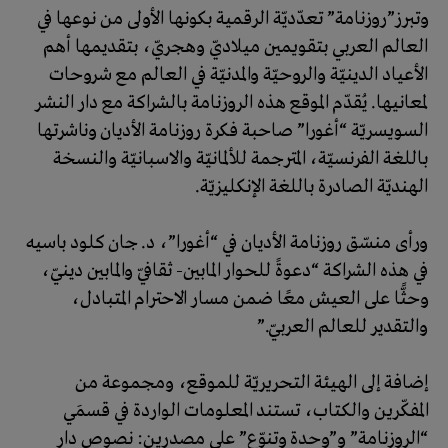
وتبرز”روزنامة” تعدّديّة الرقمية بكونها الأولى من نوعها في
العالم العربي بتقويمين ميلاديّ وهجريّ، بتقديمها أهم
الأعياد الدينيّة والروحيّة والمدنيّة في العالم مع شروحات
لمعانيها. يُقدّم الموقع هذه الروزنامة بالشراكة مع دار النشر
السويسريّة “أغورا” صاحبة فكرة روزنامة الأديان وناشرتها
باللغة الفرنسيّة، المترجمة للألمانيّة والاسبانيّة والنسخة
الهنديّة الصادرة باللغة الإنكليزيّة.
ورأى منسّق روزنامة الأديان في “أغورا”، د. جان كلود باسيه
في هذه الشراكة “دعوةً للحوار المابين- ثقافيّ والمابين دينيّ،
وحثًّا على العيش معًا ضمن مسار الاحترام المتبادل،
والتقدير للعالم العربيّ.”
إضافة إلى الهيئة التحريريّة للموقع، ومجموعة من
المفكّرين والكتاب، تستند المعلومات الواردة في قسمَي
“الروزنامة” و”وحدة وتنوّع” على مصدرين: نصوص دار