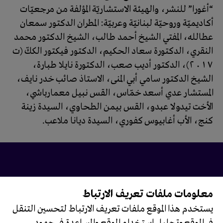
“أغورا” للنشر، والهيئة الاستشاريّة المؤلفة من مرجعيّات
أكاديميّة وروحيّة لبنانيّة وعربيّة: المطران الدكتور سمعان
عطالله، المفتي الشيخ أحمد طالب، الشيخ الدكتور محمد
النقري، الدكتورة سعاد الحكيم، الدكتور فيكتور الككّ (ت
2017)، الدكتور أديب صعب، الدكتورة نايلا طبارة،
الشيخ الدكتور سامي أبي المنى، الاستاذ صائب خدر نايف،
المستشار عدي أسعد خمّاس، القس نبيل معمارباشي،
الأخت تيدولا عبدو، القس بيمن الطحاوي، السيدة زينة
كنج، الأب أغابيوس كفوري، السيدة ديانا ملاعب.
معلومات ملفات تعريف الارتباط
تابعونا على
يستخدم هذا الموقع ملفات تعريف الارتباط لتحسين التنقل