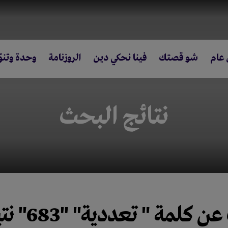
 عام
شو قصتك
فينا نحكي دين
الروزنامة
وحدة وتنوّ
نتائج البحث
 عن كلمة
" تعددية"
"683"
نت