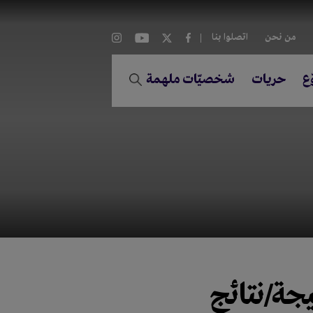
من نحن
اتصلوا بنا
ع
حريات
شخصيّات ملهمة
يجة/نتائج