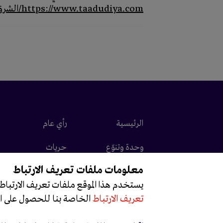
https://www.taadudiya.com/الشرق-الأوسط-التعددية-في-مواجهة-الفسي
الرئيسية
رأي عام
وحدة وتنوّع
حريات
معلومات ملفات تعريف الارتباط
يستخدم هذا الموقع ملفات تعريف الارتباط
تعريف الارتباط
الخاصة بنا للحصول على ا
جميع الحقوق محفوظة © 2026