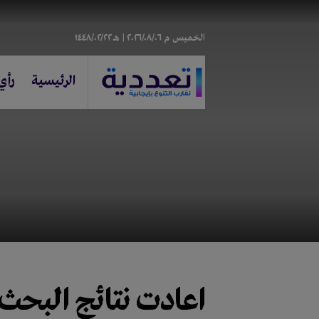
الخميس
م ٢٠٢٦/٠٨/٠٦ |
هـ ١٤٤٨/٠٢/٢٢
الرئيسية
رأي
اعادت
نتائج البحث